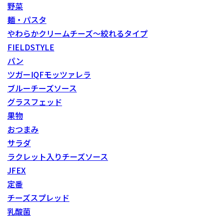
野菜
麺・パスタ
やわらかクリームチーズ～絞れるタイプ
FIELDSTYLE
パン
ツガーIQFモッツァレラ
ブルーチーズソース
グラスフェッド
果物
おつまみ
サラダ
ラクレット入りチーズソース
JFEX
定番
チーズスプレッド
乳酸菌