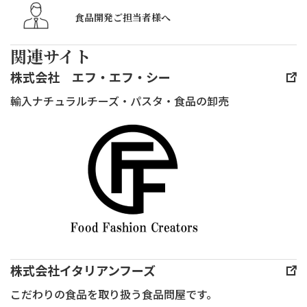
普
作っ
ラ
竹
食品開発ご担当者様へ
段
て
を
ス
聞
お
主
関連サイト
ク
き
け
役
エ
株式会社 エフ・エフ・シー
た
ば、
に
ア
い
提
旬
輸入ナチュラルチーズ・パスタ・食品の卸売
に
け
供
の
て
ど
時
フ
一
聞
は
ル
般
け
「混
ツ
社
な
ぜ
を
団
い
る
重
法
チー
だ
ね
人
ズ
け
た
日
の
＆
パ
株式会社イタリアンフーズ
本
素
乗
フ
こだわりの食品を取り扱う食品問屋です。
チー