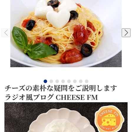
ス
ト
ト
モ
当
当
ト
ツ
社
社
マ
レ
取
取
ト
ラ
レ
レ
扱
扱
シ
シ
と
で
ピ
ピ
い
い
ハー
魅
チー
チ
チー
チ
ズを
ズ
ト
せ
使っ
使
ズ
ズ
たレ
た
モッ
る
シピ
シ
を
を
ツァ
♡
使
使
チーズの素朴な疑問をご説明します
レ
季
用
用
ラジオ風ブログ CHEESE FM
ラ
節
し
し
の
の
2026/07/06
た
た
な
冷
フ
美
美
ぜ
製
ル
味
味
チー
パ
ツ