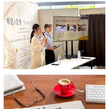
も
マ
レ
に
2026/07/21
奥
ト
ラ
THE
隠
深
と
で
ART
さ
く
ハー
魅
OF
れ
「THE
濃
ト
せ
TASTE
た
ART
密
モッ
る
味
プー
OF
な
ツァ
♡
覚
リ
TASTE
チー
レ
季
の
ア
味
ズ
ラ
節
祭
州
覚
食品
の
の
の
典
NEWS
の
の
世
冷
フ
Event
2026
生
祭
界
製
ル
参
活
典
へ、
パ
ツ
加
の
2026」
よ
ス
パ
レ
知
参
う
タ
フ
ポー
恵
加
こ
仕
サ
ト
レ