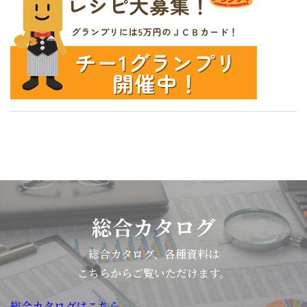
皆
ラ
で
ベ
さ
と
ハ
ン
ん
の
ン
ト
よ
相
ド
は、
り
性
リ
一
た
抜
ン
般
く
群！
グ
消
さ
レ
も
費
ん
モ
良
者
の
ン
く
を
お
ジュ
仕
対
便
レ
込
総合カタログ
象
り
で
み
に
を
見
や
総合カタログ、各種資料は
「味
頂
た
盛
こちらからご覧いただけます。
覚
い
目
り
を
総合カタログはこちら