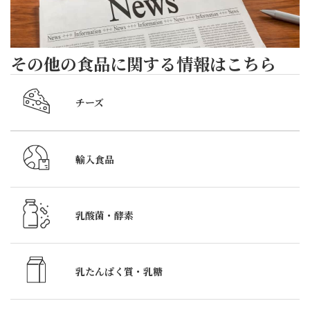
そ
込
ラ
ポー
お
み
ダ
ト
越
で
ハ
6
し
ロー
ト
その他の食品に関する情報はこちら
月
く
ス
の
5
だ
ト
形
チーズ
日
さ
ト
が
～
い
マ
可
7
ま
ト
愛
輸入食品
日
し
と
ら
の
た。
レ
し
3
こ
モ
い
乳酸菌・酵素
日
の
ン
IQ
間、
時
ジュ
モ
銀
間
レ
ツ
乳たんぱく質・
乳糖
座
は、
を
レ
松