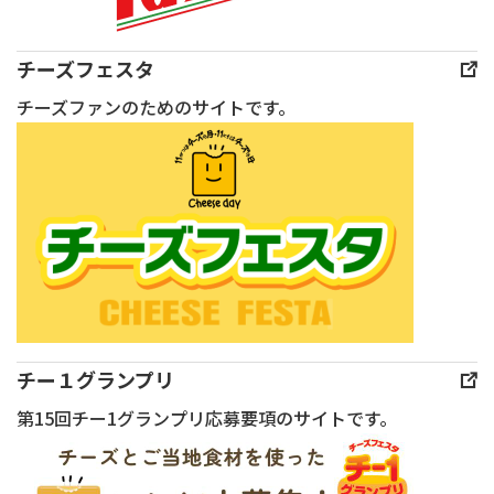
ご
れ
な
典
説
た
味
THE
明
ト
わ
チーズフェスタ
ART
い
マ
い
チーズファンのためのサイトです。
OF
た
ト
は
TASTE
し
の
果
2026」
ま
旨
実
が
す。
味
と
開
本
が
好
催
日
ミ
相
さ
も
ル
性
れ
チー
キー
凍
ま
ズ
な
結
チー１グランプリ
し
ラ
モッ
タ
第15回チー1グランプリ応募要項のサイトです。
た。
ヴァー
ツァ
イ
本
の
レ
プ
イ