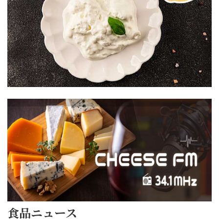
チー
し
し
ズ
ス
パ
ズ
い
い
の
タ
フ
ラ
レ
レ
中
サ
ヴァー
シ
シ
身
ラ
の
ピ
ピ
に
ダ
皆
を
を
名
CHEESE
さ
ご
ご
FM
前
ん、“CHEESE
紹
紹
が
FM”の
介
介
あ
お
し
し
る？
時
ま
ま
ス
間
す。
す
ト
で
ロー
ハ
ラッ
す。
ス
ト
チャ
今
ト
モ
テッ
宵
ト
ツ
食品ニュース
ラ