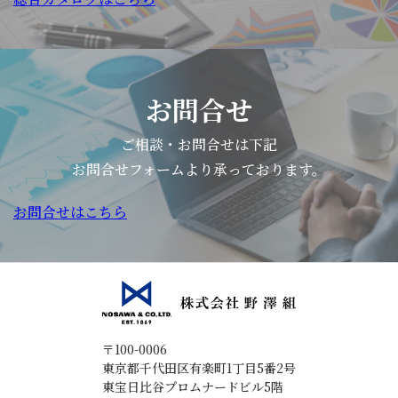
て
と
付
理
お
味
け
解
り
に
が
し、
ま
華
簡
選
す…。
や
単
お問合せ
ぶ
そ
か
で
力
ご相談・お問合せは下記
れ
さ
す
を
お問合せフォームより承っております。
で
を
材
育
は
プ
料
お問合せはこちら
て
早
ラ
季
る
速、
ス
節
こ
本
し
の
と」
日
ま
フ
を
の
す。
ル
テー
お
材
ツ
〒100-0006
マ
東京都千代田区有楽町1丁目5番2号
題
料
適
東宝日比谷プロムナードビル5階
と