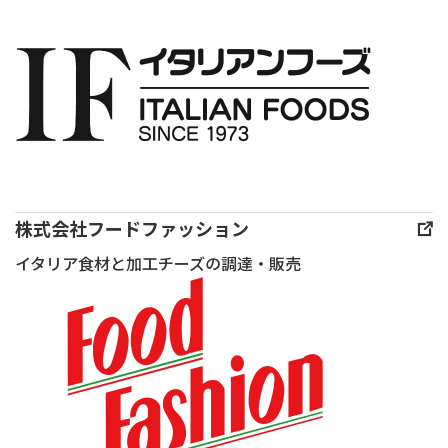
朴
せ
仕
ズ
な
る
立
アー
疑
だ
て
ト
問
け」
の
フ
を
の
サ
ロ
わ
高
ラ
マ
た
効
ダ
ジェ
く
率
さ
協
し、
冷
ぱ
株式会社フードファッション
会
DJ
製
り
イタリア食材と加工チーズの調達・販売
様
ゴー
パ
し
主
ダ
ス
つ
催
が
タ。
つ
「味
丁
凝
ミ
覚
寧
縮
ル
の
に
さ
キ
祭