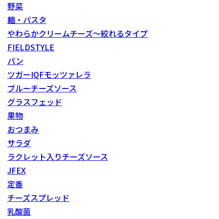
野菜
麺・パスタ
やわらかクリームチーズ～絞れるタイプ
FIELDSTYLE
パン
ツガーIQFモッツァレラ
ブルーチーズソース
グラスフェッド
果物
おつまみ
サラダ
ラクレット入りチーズソース
JFEX
定番
チーズスプレッド
乳酸菌