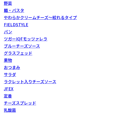
野菜
麺・パスタ
やわらかクリームチーズ～絞れるタイプ
FIELDSTYLE
パン
ツガーIQFモッツァレラ
ブルーチーズソース
グラスフェッド
果物
おつまみ
サラダ
ラクレット入りチーズソース
JFEX
定番
チーズスプレッド
乳酸菌