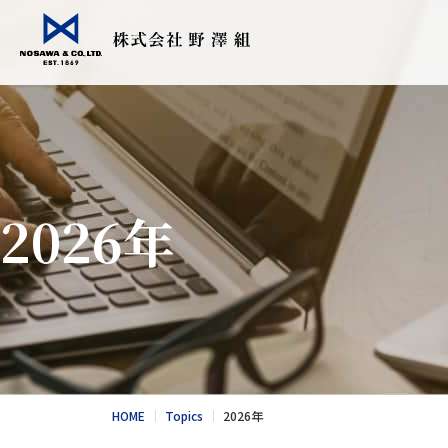
会社情報
事業紹介
Topics
採用情報
食品輸入販売
こだわりの日
2026年
衣料繊維加工
会社情報
食品NEWS
採用情報
酪農トータル
競走馬輸送・
総合カタログ
野澤北海道農
お問合せ
総合カタログ
新卒エントリー
繊維NEWS
これからのNOS
お問合せ
社風と環境
HOME
Topics
2026年
キャリア採用エントリー