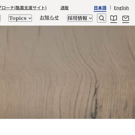
プローチ
(酪農支援サイト)
通販
日本語
English
お知らせ
Topics
採用情報
レシピ
乳たんぱく質・乳糖
日本産酒類
STRASSBURGER&Co.
野澤組の
野澤組の150年の歴史
世界の「食」
座談会
ゲノム検査、交配相談
トータルアプローチ
キッチン用品
CHIKIRICAMP
サステナビリティ