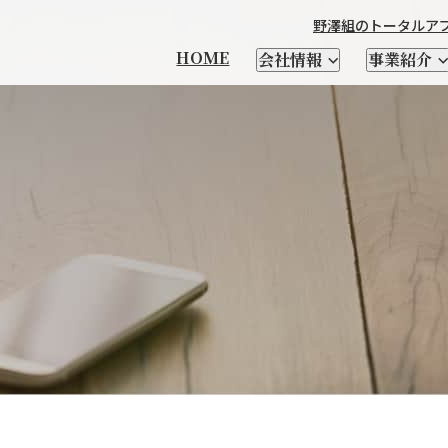
野澤組のトータルア
HOME
会社情報
事業紹介
本製品輸出
製造
チーズ
輸出品一覧
衣料繊維加工製造
優良遺伝子資源 凍結精液・
馬の輸送・家畜生体と
野澤北海道農場
社長メッセージ
CHEESE FM
会社を知る
輸入食品
日本茶
自社ブランド紹介
牛・豚・緬山羊などの
テクセル羊肉を使った
野澤組について
レシピ
人を知る
酪農資材・設備
支援
受精卵
関連資材の輸入
家畜生体、精液の輸入
家畜輸入
場
乳酸菌・酵素
クラフトビール
SELECT SHOP CHIKIRI
新卒向け特設サイト
サプライヤー紹介
小麦粉
NSWEAR
AWA
経営理念
会社概要
DIG＆DIG
野澤組の
情報発信及び海外視察
トータルアプローチ