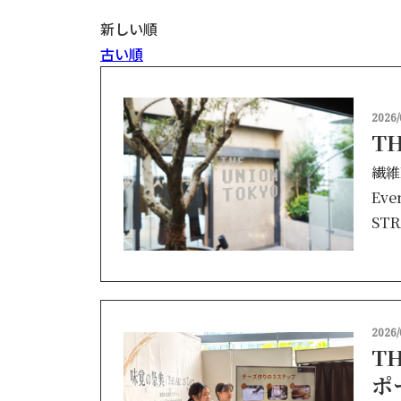
新しい順
古い順
2026/
T
繊維
Eve
STR
2026/
TH
ポ