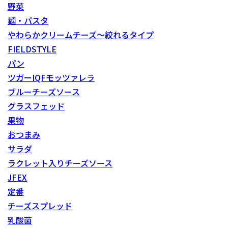
野菜
麺・パスタ
やわらかクリームチーズ～絞れるタイプ
FIELDSTYLE
パン
ツガーIQFモッツァレラ
ブルーチーズソース
グラスフェッド
果物
おつまみ
サラダ
ラクレット入りチーズソース
JFEX
定番
チーズスプレッド
乳酸菌