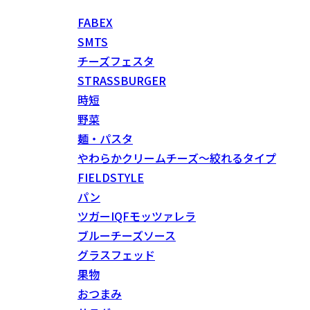
FABEX
SMTS
チーズフェスタ
STRASSBURGER
時短
野菜
麺・パスタ
やわらかクリームチーズ～絞れるタイプ
FIELDSTYLE
パン
ツガーIQFモッツァレラ
ブルーチーズソース
グラスフェッド
果物
おつまみ