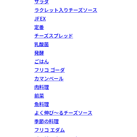
サラダ
ラクレット入りチーズソース
JFEX
定番
チーズスプレッド
乳酸菌
発酵
ごはん
フリコ ゴーダ
カマンベール
肉料理
前菜
魚料理
よく伸び～るチーズソース
季節の料理
フリコ エダム