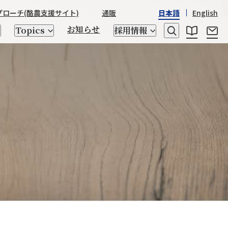
プローチ
(酪農支援サイト)
通販
日本語
English
お知らせ
Topics
採用情報
レシピ
乳たんぱく質・乳糖
日本産酒類
STRASSBURGER&Co.
野澤組の
野澤組の150年の歴史
世界の「食」
座談会
ゲノム検査、交配相談
トータルアプローチ
キッチン用品
CHIKIRICAMP
サステナビリティ