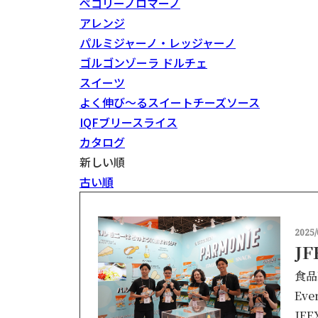
ペコリーノロマーノ
アレンジ
パルミジャーノ・レッジャーノ
ゴルゴンゾーラ ドルチェ
スイーツ
よく伸び～るスイートチーズソース
IQFブリースライス
カタログ
新しい順
古い順
2025/
J
食品
Eve
JFE