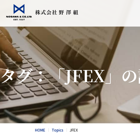
会社情報
事業紹介
Topics
採用情報
食品輸入販売
こだわりの日
タグ：「JFEX」
衣料繊維加工
会社情報
食品NEWS
採用情報
酪農トータル
競走馬輸送・
総合カタログ
野澤北海道農
お問合せ
総合カタログ
新卒エントリー
繊維NEWS
これからのNOS
お問合せ
社風と環境
HOME
Topics
JFEX
キャリア採用エントリー