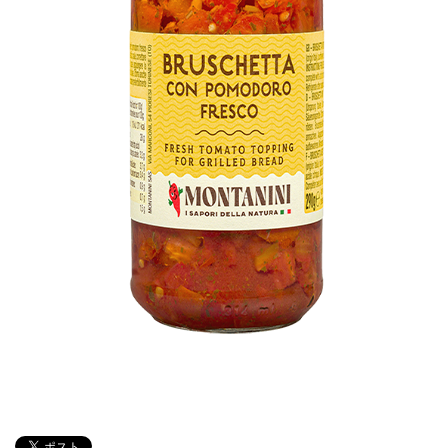
ト
マ
ト
と
バ
ジ
ル
の
ブ
ル
ス
ケッ
タ
290g