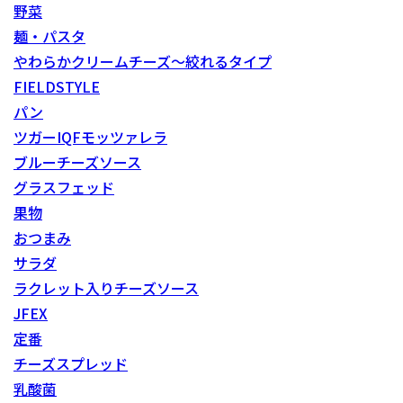
野菜
麺・パスタ
やわらかクリームチーズ～絞れるタイプ
FIELDSTYLE
パン
ツガーIQFモッツァレラ
ブルーチーズソース
グラスフェッド
果物
おつまみ
サラダ
ラクレット入りチーズソース
JFEX
定番
チーズスプレッド
乳酸菌