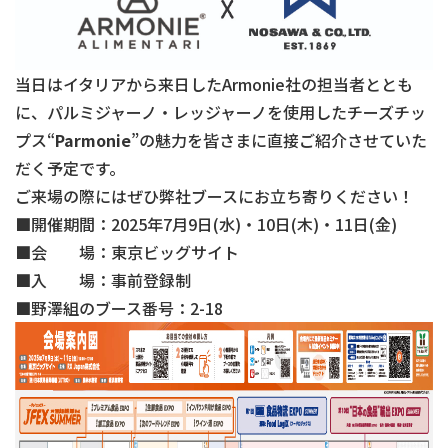
当日はイタリアから来日した
Armonie
社の担当者ととも
に、パルミジャーノ・レッジャーノを使用したチーズチッ
プス
“
Parmonie
”
の魅力を皆さまに直接ご紹介させていた
だく予定です。
ご来場の際にはぜひ弊社ブースにお立ち寄りください！
■
開催期間：2025年7月9日(水)・10日(木)・11日(金)
■
会 場：東京ビッグサイト
■
入 場：事前登録制
■
野澤組のブース番号：2-18