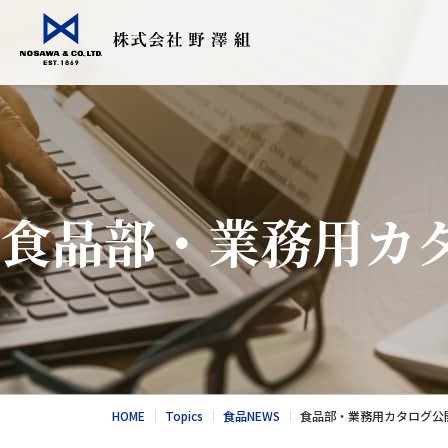
会社情報
事業紹介
Topics
採用情報
食品輸入販売
こだわりの日
食品部・業務用カ
衣料繊維加工
会社情報
食品NEWS
採用情報
酪農トータル
競走馬輸送・
総合カタログ
野澤北海道農
お問合せ
総合カタログ
新卒エントリー
繊維NEWS
これからのNOS
お問合せ
社風と環境
HOME
Topics
食品NEWS
食品部・業務用カタログ公
キャリア採用エントリー