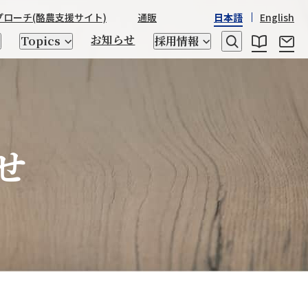
プローチ
(酪農支援サイト)
通販
日本語
English
お知らせ
Topics
採用情報
せ
レシピ
乳たんぱく質・乳糖
日本産酒類
STRASSBURGER&Co.
野澤組の
野澤組の150年の歴史
世界の「食」
座談会
ゲノム検査、交配相談
トータルアプローチ
キッチン用品
CHIKIRICAMP
サステナビリティ