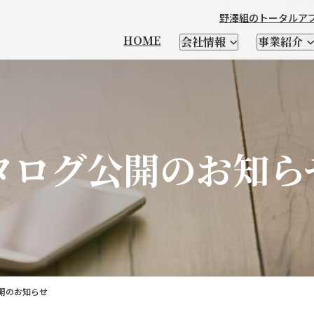
野澤組のトータルア
HOME
会社情報
事業紹介
本製品輸出
タログ公開のお知ら
製造
チーズ
輸出品一覧
衣料繊維加工製造
優良遺伝子資源 凍結精液・
馬の輸送・家畜生体と
野澤北海道農場
社長メッセージ
CHEESE FM
会社を知る
輸入食品
日本茶
自社ブランド紹介
牛・豚・緬山羊などの
テクセル羊肉を使った
野澤組について
レシピ
人を知る
酪農資材・設備
支援
受精卵
関連資材の輸入
家畜生体、精液の輸入
家畜輸入
場
乳酸菌・酵素
クラフトビール
SELECT SHOP CHIKIRI
新卒向け特設サイト
サプライヤー紹介
小麦粉
NSWEAR
AWA
経営理念
会社概要
DIG＆DIG
野澤組の
開のお知らせ
情報発信及び海外視察
トータルアプローチ