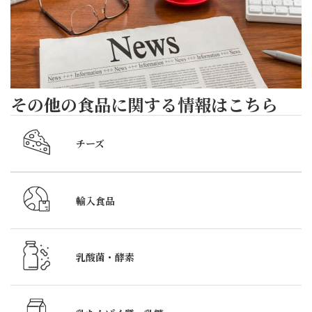
う
ポー
恵
加
こ
ト
レ
そ
ポー
お
ト
越
6
し
その他の食品に関する情報はこちら
月
く
5
だ
チーズ
日
さ
～
い
7
ま
輸入食品
日
し
の
た。
3
こ
乳酸菌・酵素
日
の
間、
時
銀