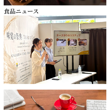
今
テッ
宵
食品ニュース
ラ
も
に
2026/07/21
奥
THE
隠
深
ART
さ
く
OF
れ
「THE
濃
TASTE
た
ART
密
味
プー
OF
な
覚
リ
TASTE
チー
の
ア
味
ズ
祭
州
覚
食品
の
典
NEWS
の
の
世
Event
2026
生
祭
界
参
活
典
へ、
加
の
2026」
よ
レ
知
参