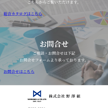
頂
こちらからご覧いただけます。
覚
い
を
総合カタログはこちら
て
理
お
解
り
し、
ま
選
す…。
お問合せ
ぶ
そ
力
ご相談・お問合せは下記
れ
を
お問合せフォームより承っております。
で
育
は
お問合せはこちら
て
早
る
速、
こ
本
と」
日
を
の
テー