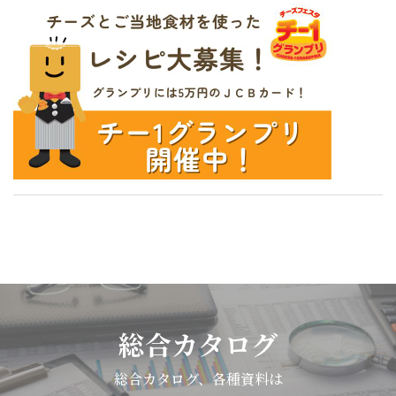
ヴァー
本
の
イ
皆
ベ
さ
ン
ん
ト
よ
は、
り
一
た
般
く
消
さ
費
ん
者
の
を
お
対
便
総合カタログ
象
り
に
を
総合カタログ、各種資料は
「味