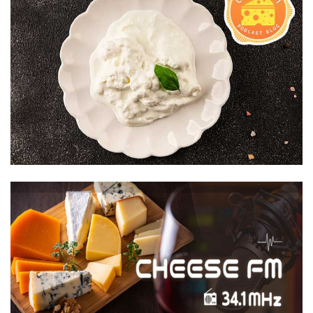
ぜ
チー
チー
ズ
ズ
の
ラ
中
ヴァー
身
の
に
皆
名
CHEESE
さ
FM
前
ん、“CHEESE
が
FM”の
あ
お
る？
時
ス
間
ト
で
ラッ
す。
チャ