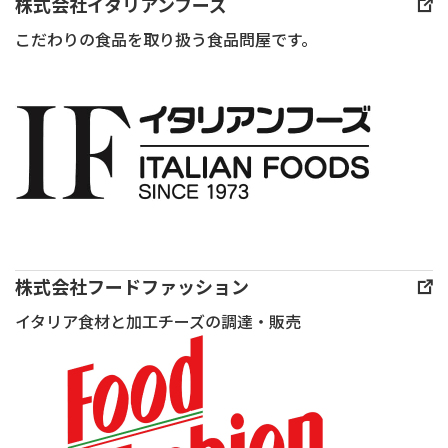
の
株式会社イタリアンフーズ
本
素
こだわりの食品を取り扱う食品問屋です。
チー
朴
ズ
な
アー
疑
ト
問
フ
を
ロ
わ
マ
た
ジェ
く
協
し、
株式会社フードファッション
会
DJ
イタリア食材と加工チーズの調達・販売
様
ゴー
主
ダ
催
が
「味
丁
覚