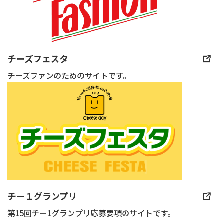
寧
の
に
祭
ご
典
説
THE
明
チーズフェスタ
ART
い
チーズファンのためのサイトです。
OF
た
TASTE
し
2026」
ま
が
す。
開
本
催
日
さ
も
れ
チー
ま
ズ
チー１グランプリ
し
ラ
第15回チー1グランプリ応募要項のサイトです。
た。