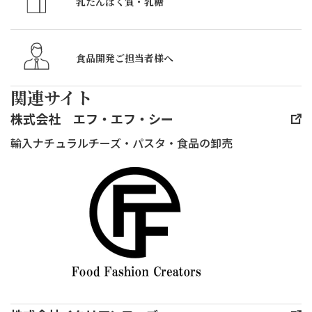
間
乳たんぱく質・
乳糖
座
は、
松
普
竹
食品開発ご担当者様へ
段
ス
聞
関連サイト
ク
き
エ
株式会社 エフ・エフ・シー
た
ア
い
輸入ナチュラルチーズ・パスタ・食品の卸売
に
け
て
ど
一
聞
般
け
社
な
団
い
法
チー
人
ズ
日