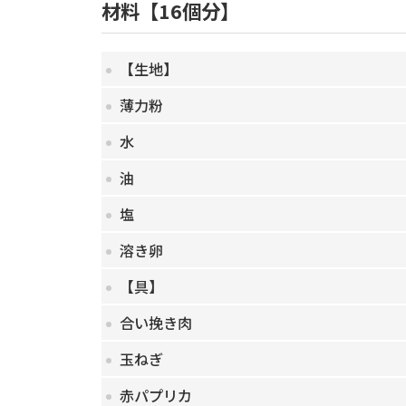
材料【16個分】
【生地】
薄力粉
水
油
塩
溶き卵
【具】
合い挽き肉
玉ねぎ
赤パプリカ