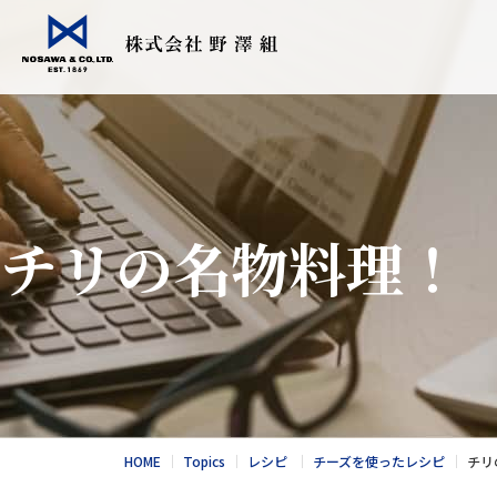
会社情報
事業紹介
Topics
採用情報
食品輸入販売
こだわりの日
チリの名物料理！
衣料繊維加工
会社情報
食品NEWS
採用情報
酪農トータル
競走馬輸送・
総合カタログ
野澤北海道農
お問合せ
総合カタログ
新卒エントリー
繊維NEWS
これからのNOS
お問合せ
社風と環境
HOME
Topics
レシピ
チーズを使ったレシピ
チリ
キャリア採用エントリー