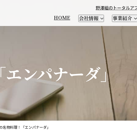
野澤組のトータルア
HOME
会社情報
事業紹介
本製品輸出
「エンパナーダ」
製造
チーズ
輸出品一覧
衣料繊維加工製造
優良遺伝子資源 凍結精液・
馬の輸送・家畜生体と
野澤北海道農場
社長メッセージ
CHEESE FM
会社を知る
輸入食品
日本茶
自社ブランド紹介
牛・豚・緬山羊などの
テクセル羊肉を使った
野澤組について
レシピ
人を知る
酪農資材・設備
支援
受精卵
関連資材の輸入
家畜生体、精液の輸入
家畜輸入
場
乳酸菌・酵素
クラフトビール
SELECT SHOP CHIKIRI
新卒向け特設サイト
サプライヤー紹介
小麦粉
NSWEAR
AWA
経営理念
会社概要
DIG＆DIG
野澤組の
の名物料理！「エンパナーダ」
情報発信及び海外視察
トータルアプローチ