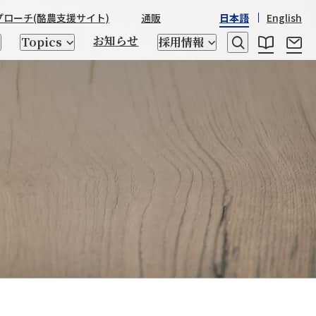
プローチ
(酪農支援サイト)
通販
日本語
English
お知らせ
Topics
採用情報
レシピ
乳たんぱく質・乳糖
日本産酒類
STRASSBURGER&Co.
野澤組の
野澤組の150年の歴史
世界の「食」
座談会
ゲノム検査、交配相談
トータルアプローチ
キッチン用品
CHIKIRICAMP
サステナビリティ