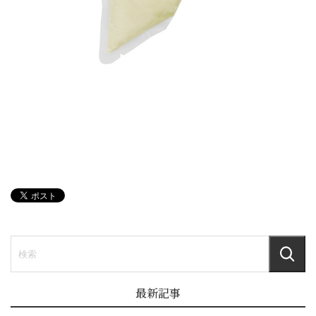
る
タ
イ
プ
国
内
加
工
品
</s
最新記事