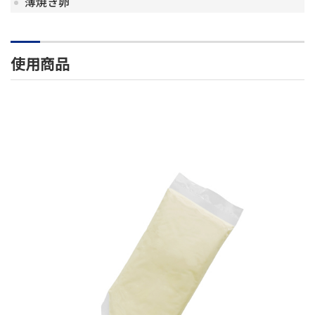
薄焼き卵
使用商品
や
わ
ら
か
ク
リー
ム
チー
ズ
～
絞
れ