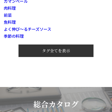
カマンベール
肉料理
前菜
魚料理
よく伸び～るチーズソース
季節の料理
タグ全てを表示
総合カタログ