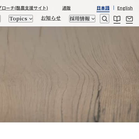
プローチ
(酪農支援サイト)
通販
日本語
English
お知らせ
Topics
採用情報
レシピ
乳たんぱく質・乳糖
日本産酒類
STRASSBURGER&Co.
野澤組の
野澤組の150年の歴史
世界の「食」
座談会
ゲノム検査、交配相談
トータルアプローチ
キッチン用品
CHIKIRICAMP
サステナビリティ