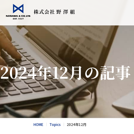
会社情報
事業紹介
Topics
採用情報
食品輸入販売
こだわりの日
2024年12月の記事
衣料繊維加工
会社情報
食品NEWS
採用情報
酪農トータル
競走馬輸送・
総合カタログ
野澤北海道農
お問合せ
総合カタログ
新卒エントリー
繊維NEWS
これからのNOS
お問合せ
社風と環境
HOME
Topics
2024年12月
キャリア採用エントリー