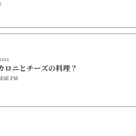
k
12/10
カロニとチーズの料理？
ESE FM