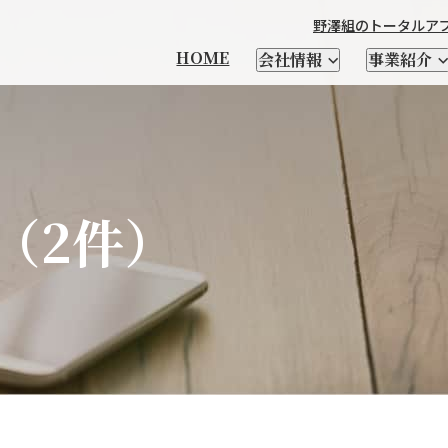
野澤組のトータルア
HOME
会社情報
事業紹介
本製品輸出
（2件）
製造
チーズ
輸出品一覧
衣料繊維加工製造
優良遺伝子資源 凍結精液・
馬の輸送・家畜生体と
野澤北海道農場
社長メッセージ
CHEESE FM
会社を知る
輸入食品
日本茶
自社ブランド紹介
牛・豚・緬山羊などの
テクセル羊肉を使った
野澤組について
レシピ
人を知る
酪農資材・設備
支援
受精卵
関連資材の輸入
家畜生体、精液の輸入
家畜輸入
場
乳酸菌・酵素
クラフトビール
SELECT SHOP CHIKIRI
新卒向け特設サイト
サプライヤー紹介
小麦粉
NSWEAR
AWA
経営理念
会社概要
DIG＆DIG
野澤組の
情報発信及び海外視察
トータルアプローチ