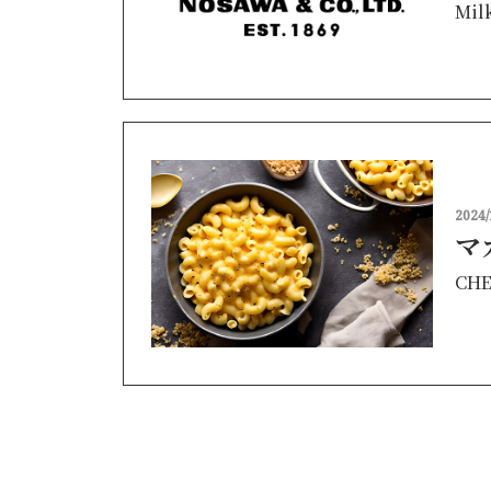
Mil
2024/
マ
CHE