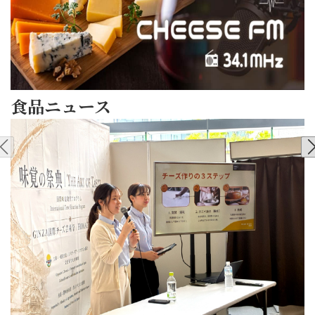
ス
あ
巻
間
ト
ん
×
で
ラッ
こ
サ
す。
チャ
ク
ラ
今
テッ
リー
ダ
宵
食品ニュース
ラ
ム
チ
も
に
2026/07/21
チー
キ
奥
THE
隠
ズ】
ン
深
ART
さ
材
ロ
く
OF
れ
料
ル
「THE
濃
TASTE
た
(各
サ
ART
密
味
プー
1
ラ
OF
な
覚
リ
個)
ダ
TASTE
チー
の
ア
ス
チ
味
ズ
祭
州
コー
キ
覚
食品
の
典
NEWS
の
ン
ン
の
世
Event