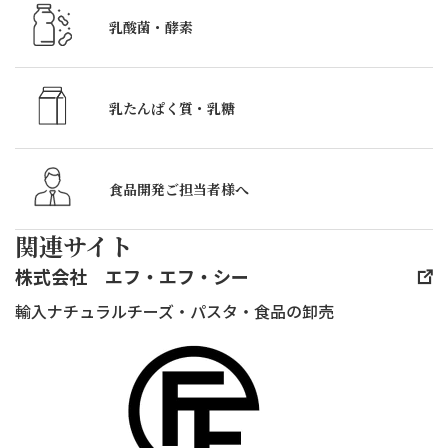
や
が
3
こ
乳酸菌・酵素
わ
ア
日
の
ら
ク
間、
時
か
セ
銀
間
乳たんぱく質・
乳糖
ク
ン
座
は、
リー
ト
松
普
ム
彩
竹
食品開発ご担当者様へ
段
チー
り
ス
聞
ズ
の
関連サイト
ク
き
絞
良
エ
株式会社 エフ・エフ・シー
た
れ
い
ア
い
輸入ナチュラルチーズ・パスタ・食品の卸売
る
野
に
け
タ
菜
て
ど
イ
を
一
聞
プ
た
般
け
20g
ぷ
社
な