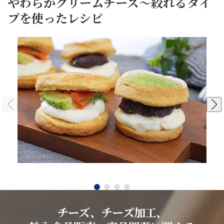
やわらかクリームチーズ～絞れるタイ
プを使ったレシピ
2026/04/15
20
2
巻
種
き
の
ず
当
当
ス
し
社
社
コー
②
取
取
ン
レ
レ
扱
扱
シ
シ
サ
ピ
ピ
い
い
ン
自
自
チー
チ
社
社
ド
加
加
ズ
ズ
工
工
【ア
品
品
を
を
ボ
使
使
カ
用
用
チーズ、チーズ加工、
ド
し
し