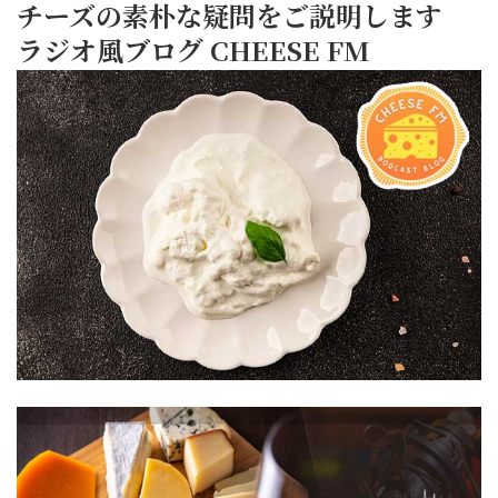
チーズの素朴な疑問をご説明します
種
き
ラジオ風ブログ CHEESE FM
の
ず
ス
し
2026/07/06
な
コー
い
ぜ
ン
ぶ
チー
サ
り
チー
ズ
ン
が
ズ
の
ド
こ
ラ
中
【ア
と
ヴァー
身
ボ
ク
の
に
カ
リ
皆
名
ド
ム
CHEESE
さ
FM
前
＆
チ
ん、“CHEESE
が
サー
ズ
FM”の
あ
モ
の
お
る？
ン/
細
時