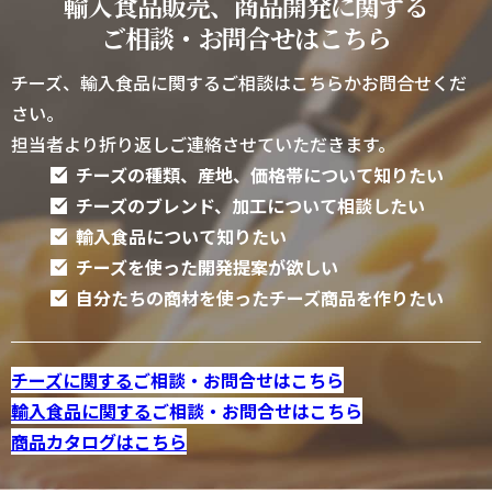
輸入食品販売、商品開発に関する
＆
た
た
サー
ご相談・お問合せはこちら
美
美
モ
味
味
チーズ、輸入食品に関するご相談はこちらかお問合せくだ
ン/
し
し
さい。
あ
い
い
担当者より折り返しご連絡させていただきます。
ん
レ
レ
チーズの種類、産地、価格帯について知りたい
こ
シ
シ
チーズのブレンド、加工について相談したい
ク
ピ
ピ
輸入食品について知りたい
リー
を
を
チーズを使った開発提案が欲しい
ム
ご
ご
自分たちの商材を使ったチーズ商品を作りたい
チー
紹
紹
ズ】
介
介
チーズに関する
ご相談・お問合せはこちら
し
し
輸入食品に関する
ご相談・お問合せはこちら
ま
ま
商品カタログはこちら
す。
す
2
巻