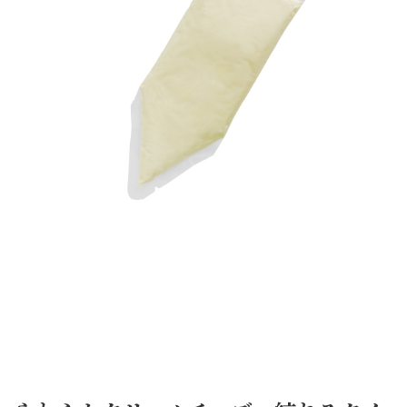
加
工
品