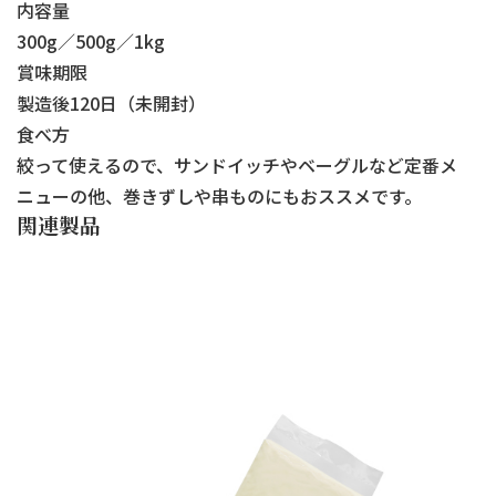
内容量
300g／500g／1kg
賞味期限
製造後120日（未開封）
食べ方
絞って使えるので、サンドイッチやベーグルなど定番メ
ニューの他、巻きずしや串ものにもおススメです。
関連製品
ラ
ブ
ク
ルー
レッ
チー
ト
ズ
チー
ソー
ズ
ス
ソー
国
ス
内
加
国
工
内
品