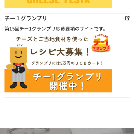
こ
生
れ
チー
&
か
ま
ズ
チー１グランプリ
ク
し
し
ラ
第15回チー1グランプリ応募要項のサイトです。
リー
た
た。
ヴァー
ム
細
本
の
チー
巻
イ
皆
ズ
は
ベ
さ
や
お
ン
ん
わ
つ
ト
よ
ら
ま
は、
り
か
み
一
た
ク
に
般
く
リー
も
消
さ
ム
最
費
ん
チー
適
者
の
ズ
で
を
お