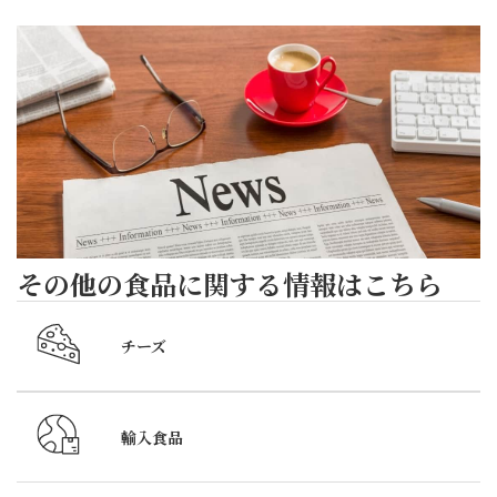
2026
生
（イ
ロ
祭
界
参
活
ン
ル
典
へ、
加
の
グ
は
2026」
よ
レ
知
リッ
ク
参
う
ポー
恵
シュ）
リ
加
こ
ト
2
ム
レ
そ
個
チ
ポー
お
【A】
ズ
ト
越
ア
の
6
し
その他の食品に関する情報はこちら
ボ
さ
月
く
カ
わ
5
だ
チーズ
ド
や
日
さ
&
か
～
い
サー
な
7
ま
輸入食品
モ
酸
日
し
ン
味
の
た。