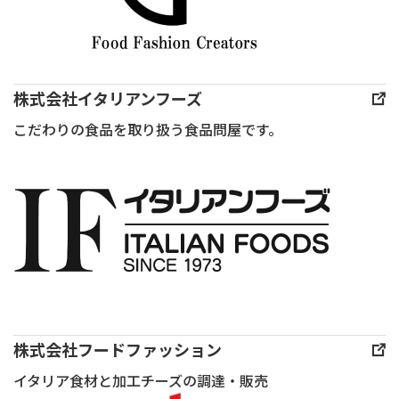
ス
り
団
い
モー
巻
法
チー
ク
い
人
ズ
サー
て
日
の
株式会社イタリアンフーズ
モ
カ
本
素
こだわりの食品を取り扱う食品問屋です。
ン
ラ
チー
朴
（薄
フ
ズ
な
切
ル
アー
疑
り）
に
ト
問
20g
仕
フ
を
ア
上
ロ
わ
ボ
げ
マ
た
カ
ま
ジェ
く
ド
す
協
し、
株式会社フードファッション
（ス
い
会
DJ
イタリア食材と加工チーズの調達・販売
ラ
ぶ
様
ゴー