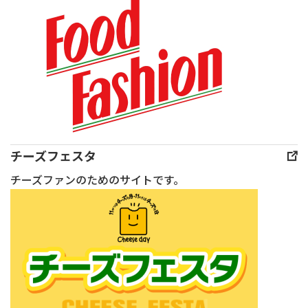
イ
り
主
ダ
ス
が
催
が
or
こ
「味
丁
角
＆
覚
寧
切
ク
の
に
り）
リ
祭
ご
15g
ム
典
説
ディ
チ
THE
明
チーズフェスタ
ル
ズ
ART
い
チーズファンのためのサイトです。
1
の
OF
た
～
相
TASTE
し
2
性
2026」
ま
枝
の
が
す。
【B】
良
開
本
あ
さ
催
日
ん
を
さ
も