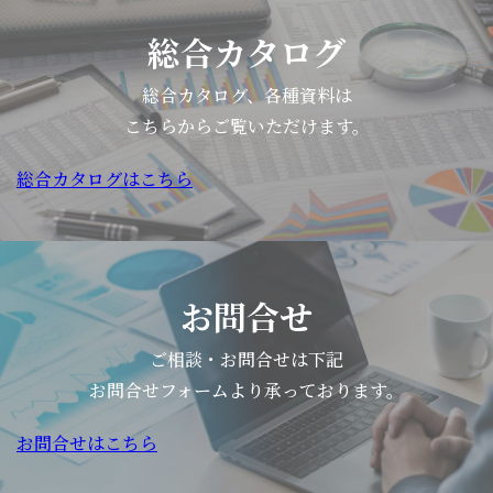
絞
す
対
便
総合カタログ
れ...
■
象
り
い
に
を
総合カタログ、各種資料は
ぶ
「味
頂
こちらからご覧いただけます。
り
覚
い
が
を
総合カタログはこちら
て
こ
理
お
と
解
り
ク
し、
ま
リ
選
す…。
お問合せ
ム
ぶ
そ
チ
力
ご相談・お問合せは下記
れ
ズ
を
お問合せフォームより承っております。
で
の
育
は
お問合せはこちら
細
て
早
巻
る
速、