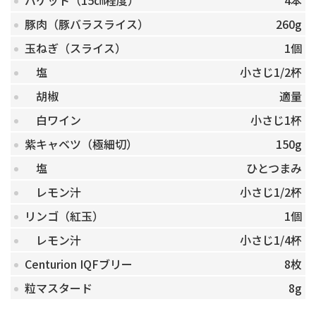
バゲット（15㎝程度）
4本
豚肉（豚バラスライス）
260g
玉ねぎ（スライス）
1個
塩
小さじ1/2杯
胡椒
適量
白ワイン
小さじ1杯
紫キャベツ（極細切）
150g
塩
ひとつまみ
レモン汁
小さじ1/2杯
リンゴ（紅玉）
1個
レモン汁
小さじ1/4杯
Centurion IQFブリー
8枚
粒マスタード
8g