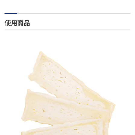
使用商品
IQF
ブ
リー
CENTURION