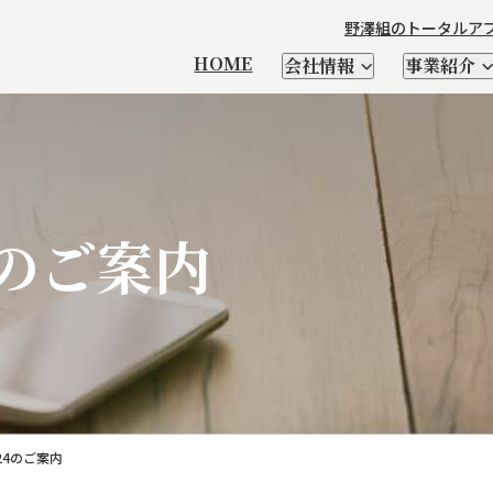
野澤組のトータルア
HOME
会社情報
事業紹介
本製品輸出
4のご案内
製造
チーズ
輸出品一覧
衣料繊維加工製造
優良遺伝子資源 凍結精液・
馬の輸送・家畜生体と
野澤北海道農場
社長メッセージ
CHEESE FM
会社を知る
輸入食品
日本茶
自社ブランド紹介
牛・豚・緬山羊などの
テクセル羊肉を使った
野澤組について
レシピ
人を知る
酪農資材・設備
支援
受精卵
関連資材の輸入
家畜生体、精液の輸入
家畜輸入
場
乳酸菌・酵素
クラフトビール
SELECT SHOP CHIKIRI
新卒向け特設サイト
サプライヤー紹介
小麦粉
NSWEAR
AWA
経営理念
会社概要
DIG＆DIG
野澤組の
24のご案内
情報発信及び海外視察
トータルアプローチ