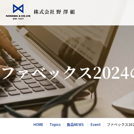
会社情報
事業紹介
Topics
採用情報
食品輸入販売
こだわりの日
ファベックス202
衣料繊維加工
会社情報
食品NEWS
採用情報
酪農トータル
競走馬輸送・
総合カタログ
野澤北海道農
お問合せ
総合カタログ
新卒エントリー
繊維NEWS
これからのNOS
お問合せ
社風と環境
HOME
Topics
食品NEWS
Event
ファベックス20
キャリア採用エントリー