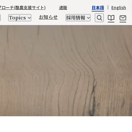
プローチ
(酪農支援サイト)
通販
日本語
English
お知らせ
Topics
採用情報
レシピ
乳たんぱく質・乳糖
日本産酒類
STRASSBURGER&Co.
野澤組の
野澤組の150年の歴史
世界の「食」
座談会
ゲノム検査、交配相談
トータルアプローチ
キッチン用品
CHIKIRICAMP
サステナビリティ