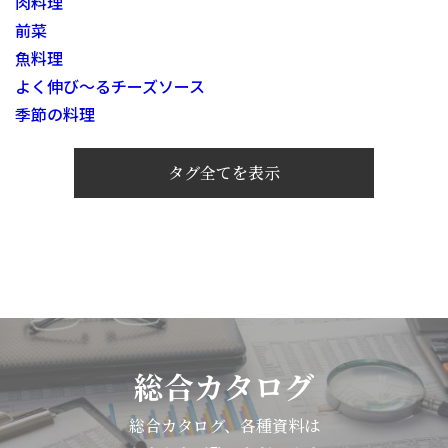
肉料理
前菜
魚料理
よく伸び～るチーズソース
季節の料理
タグ全てを表示
総合カタログ
総合カタログ、各種資料は