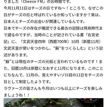
りました「Cheese FM」のお時間です。
今月11月11日はチーズの日ですね～！ところで、なぜこの
日がチーズの日と呼ばれているか知っていますか？実は、
日本人とチーズの出会いが関連しているんです。
日本でチーズの存在が確認できる最古の記録は飛鳥時代ま
で遡るのですが、当時のことが記されている書「右官史
記」に、「文武天皇四年（西暦700年）10月（新暦11月）
文武天皇が使いをつかわし、″蘇″をつくらしむ」という記
述があります。
“蘇”とは現在のチーズの元祖と言われているものです！ま
た、旧暦10月は新暦になおすと11月になります。このこと
にちなんで、11月の、覚えやすいゾロ目の11日をチーズの
日として制定したようです。
ラヴァーズの皆さんも今月はいつも以上にチーズを楽しみ
ましょうね！！