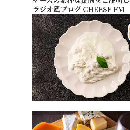
ハ
ラジオ風ブログ CHEESE FM
ム
巻
そ
の
ま
ま
食
べ
て
も
美
味
し
い
ゴー