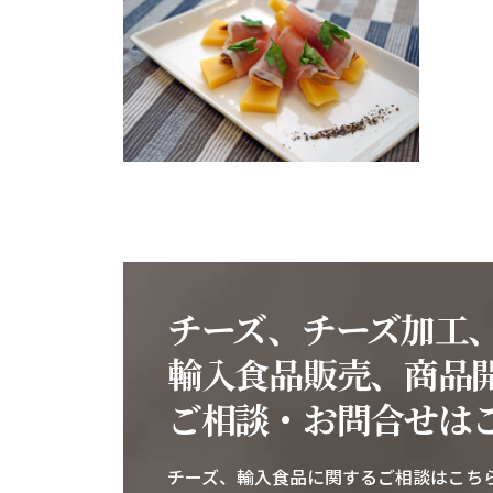
チー
当
ズ
社
の
取
生
レ
扱
シ
ハ
ピ
い
チー
ム
チー
ズを
使っ
巻
ズ
たレ
シピ
を
使
用
チーズ、チーズ加工
し
た
輸入食品販売、商品
美
ご相談・お問合せは
味
し
チーズ、輸入食品に関するご相談はこち
い