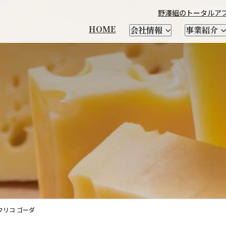
野澤組のトータルア
HOME
会社情報
事業紹介
本製品輸出
製造
チーズ
輸出品一覧
衣料繊維加工製造
優良遺伝子資源 凍結精液・
馬の輸送・家畜生体と
野澤北海道農場
社長メッセージ
CHEESE FM
会社を知る
輸入食品
日本茶
自社ブランド紹介
牛・豚・緬山羊などの
テクセル羊肉を使った
野澤組について
レシピ
人を知る
酪農資材・設備
支援
受精卵
関連資材の輸入
家畜生体、精液の輸入
家畜輸入
場
乳酸菌・酵素
クラフトビール
SELECT SHOP CHIKIRI
新卒向け特設サイト
サプライヤー紹介
小麦粉
NSWEAR
AWA
経営理念
会社概要
DIG＆DIG
野澤組の
フリコ ゴーダ
情報発信及び海外視察
トータルアプローチ