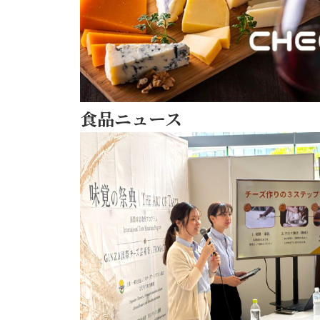
ダ
マ
イ
ル
ド
を、
食品ニュース
い
つ
も
よ
り
ちょっ
と
リッ
チ
な