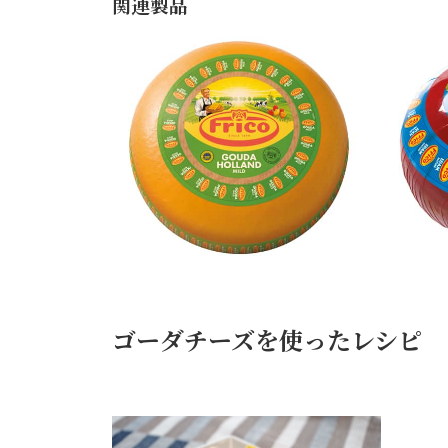
関連製品
フ
フ
リ
リ
コ
コ
ゴー
エ
ダ
ダ
ム
FRICO
ハー
ド
FRICO
ゴーダチーズを使ったレシピ
2024/07/18
ゴー
ダ