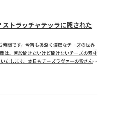
る？ストラッチャテッラに隠された
”のお時間です。今宵も奥深く濃密なチーズの世界
間は、普段聞きたいけど聞けないチーズの素朴
明いたします。本日もチーズラヴァーの皆さんよ
れでは早速、本日のお題に参りましょう。 な
テッラに隠された...