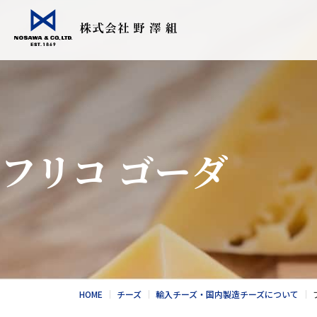
会社情報
事業紹介
Topics
採用情報
食品輸入販売
こだわりの日
フリコ ゴーダ
衣料繊維加工
会社情報
食品NEWS
採用情報
酪農トータル
競走馬輸送・
総合カタログ
野澤北海道農
お問合せ
総合カタログ
新卒エントリー
繊維NEWS
これからのNOS
お問合せ
社風と環境
HOME
チーズ
輸入チーズ・国内製造チーズについて
キャリア採用エントリー