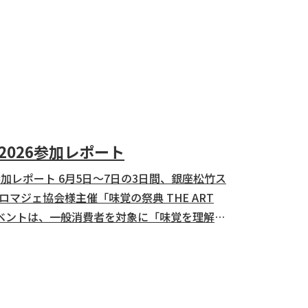
典 2026参加レポート
26」参加レポート 6月5日～7日の3日間、銀座松竹ス
マジェ協会様主催「味覚の祭典 THE ART
 本イベントは、一般消費者を対象に「味覚を理解
催されました。会場では、チーズを通じて味覚