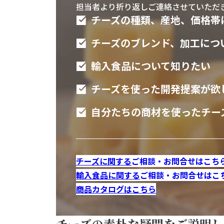
担当者より折り返しご連絡させていただ
レ
チーズの種類、産地、価格帯
シ
ピ
チーズのブレンド、加工につ
を
ご
輸入食品について知りたい
紹
チーズを使った開発提案が欲
介
し
自分たちの商材を使ったチー
ま
す。
ゴー
チーズに関する
ご相談・お問合せはこち
ダ
輸入食品に関する
ご相談・お問合せはこ
チー
商品カタログはこちら
ズ
の
生
チーズの素朴な疑問をご説明し