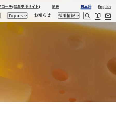
プローチ
(酪農支援サイト)
通販
日本語
English
お知らせ
Topics
採用情報
レシピ
乳たんぱく質・乳糖
日本産酒類
STRASSBURGER&Co.
野澤組の
野澤組の150年の歴史
世界の「食」
座談会
ゲノム検査、交配相談
トータルアプローチ
キッチン用品
CHIKIRICAMP
サステナビリティ