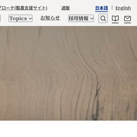
プローチ
(酪農支援サイト)
通販
日本語
English
お知らせ
Topics
採用情報
レシピ
乳たんぱく質・乳糖
日本産酒類
STRASSBURGER&Co.
野澤組の
野澤組の150年の歴史
世界の「食」
座談会
ゲノム検査、交配相談
トータルアプローチ
キッチン用品
CHIKIRICAMP
サステナビリティ