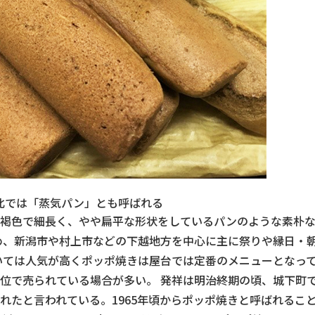
北では「蒸気パン」とも呼ばれる
茶褐色で細長く、やや扁平な形状をしているパンのような素朴
め、新潟市や村上市などの下越地方を中心に主に祭りや縁日・
いては人気が高くポッポ焼きは屋台では定番のメニューとなっ
0本単位で売られている場合が多い。 発祥は明治終期の頃、城下町
れたと言われている。1965年頃からポッポ焼きと呼ばれるこ