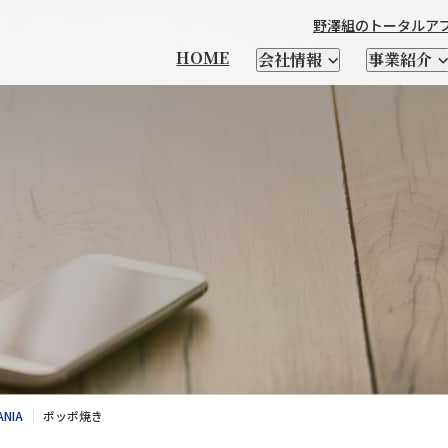
野澤組のトータルア
HOME
会社情報
事業紹介
本製品輸出
製造
チーズ
輸出品一覧
衣料繊維加工製造
優良遺伝子資源 凍結精液・
馬の輸送・家畜生体と
野澤北海道農場
社長メッセージ
CHEESE FM
会社を知る
輸入食品
日本茶
自社ブランド紹介
牛・豚・緬山羊などの
テクセル羊肉を使った
野澤組について
レシピ
人を知る
酪農資材・設備
支援
受精卵
関連資材の輸入
家畜生体、精液の輸入
家畜輸入
場
乳酸菌・酵素
クラフトビール
SELECT SHOP CHIKIRI
新卒向け特設サイト
サプライヤー紹介
小麦粉
NSWEAR
AWA
経営理念
会社概要
DIG＆DIG
野澤組の
ANIA
ポッポ焼き
情報発信及び海外視察
トータルアプローチ