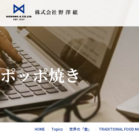
会社情報
事業紹介
Topics
採用情報
食品輸入販売
こだわりの日
ポッポ焼き
衣料繊維加工
会社情報
食品NEWS
採用情報
酪農トータル
競走馬輸送・
総合カタログ
野澤北海道農
お問合せ
総合カタログ
新卒エントリー
繊維NEWS
これからのNOS
お問合せ
社風と環境
HOME
Topics
世界の「食」
TRADITIONAL FOOD M
キャリア採用エントリー