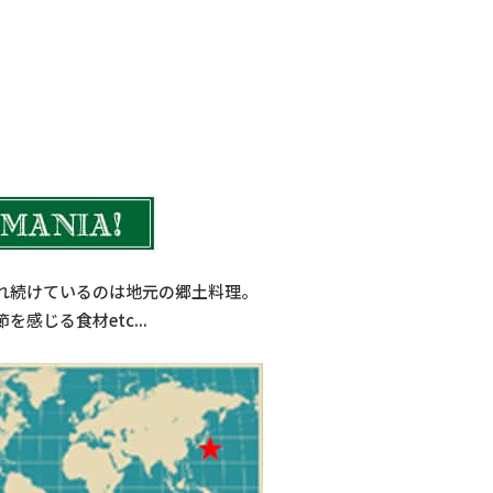
食品加工機械
れ続けているのは地元の郷土料理。
じる食材etc...