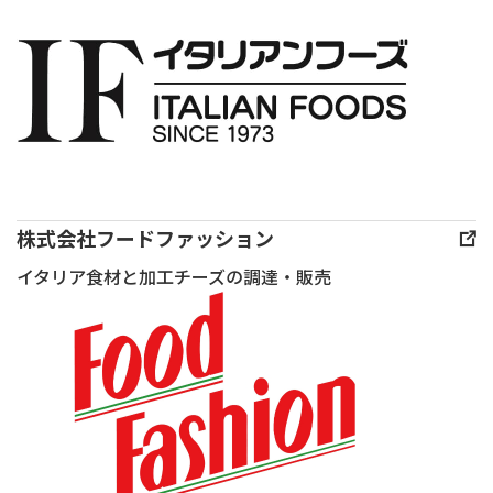
ズ
アー
ト
フ
ロ
マ
ジェ
協
株式会社フードファッション
会
イタリア食材と加工チーズの調達・販売
様
主
催
「味
覚
の
祭