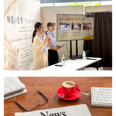
2026/07/21
THE
ART
OF
「THE
TASTE
ART
味
OF
覚
TASTE
の
味
祭
覚
食品
典
NEWS
の
Event
2026
祭
参
典
加
2026」
レ
参
ポー
加
ト
レ