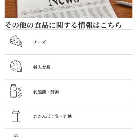
ポー
ト
6
その他の食品に関する情報はこちら
月
5
チーズ
日
～
7
輸入食品
日
の
3
乳酸菌・酵素
日
間、
銀
乳たんぱく質・
乳糖
座
松