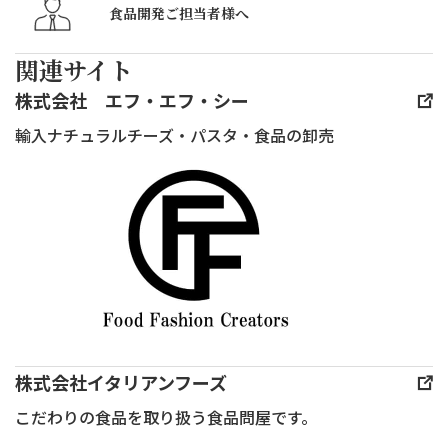
竹
食品開発ご担当者様へ
ス
関連サイト
ク
エ
株式会社 エフ・エフ・シー
ア
輸入ナチュラルチーズ・パスタ・食品の卸売
に
て
一
般
社
団
法
人
日
株式会社イタリアンフーズ
本
こだわりの食品を取り扱う食品問屋です。
チー