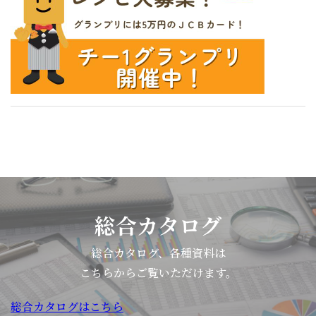
ベ
ン
ト
は、
一
般
消
費
者
を
対
総合カタログ
象
に
総合カタログ、各種資料は
「味
こちらからご覧いただけます。
覚
を
総合カタログはこちら