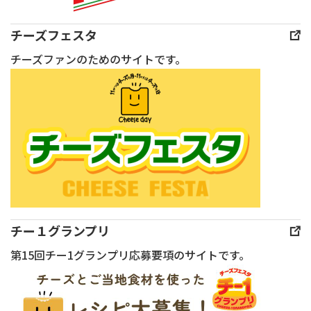
典
THE
チーズフェスタ
ART
チーズファンのためのサイトです。
OF
TASTE
2026」
が
開
催
さ
れ
ま
チー１グランプリ
し
第15回チー1グランプリ応募要項のサイトです。
た。
本
イ