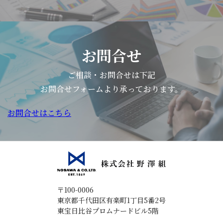
理
解
し、
選
お問合せ
ぶ
力
ご相談・お問合せは下記
を
お問合せフォームより承っております。
育
お問合せはこちら
て
る
こ
と」
を
テー
〒100-0006
マ
東京都千代田区有楽町1丁目5番2号
東宝日比谷プロムナードビル5階
と