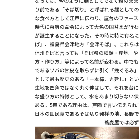
なっても、今のように麺としてでなく粒のまま
り前である「そば切り」と呼ばれる麺としての
な食べ方として江戸に伝わり、屋台のファース
時代に幕府の命令によって大名の国替えが行わ
が誕生することになった。その時に特に有名に
ば」、福島県会津地方「会津そば」。これらは
信州そばと言っても「そば粉の種類・産地」や
方・作り方」等によって名前が変わる。中でも
であるソバの甘皮を取らずに引く「挽ぐるみ」
として最も歴史のある「一本棒、丸延し」とい
生地を四角ではなく丸く伸ばして、それを台に
な盛り方の特徴として、水をあまり切らない状
ある。5束である理由は、戸隠で言い伝えられ
日本の国民食であるそば切り発祥の地、長野で
蕎麦屋では必ず