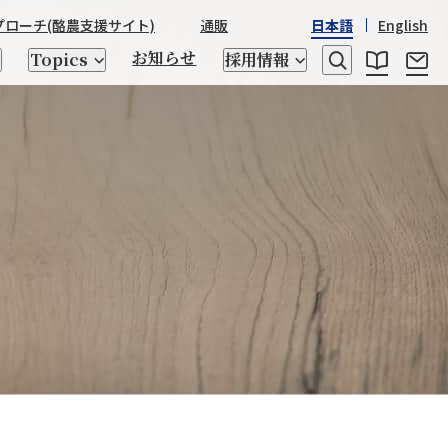
プローチ
(酪農支援サイト)
通販
日本語
English
お知らせ
Topics
採用情報
レシピ
乳たんぱく質・乳糖
日本産酒類
STRASSBURGER&Co.
野澤組の
野澤組の150年の歴史
世界の「食」
座談会
ゲノム検査、交配相談
トータルアプローチ
キッチン用品
CHIKIRICAMP
サステナビリティ