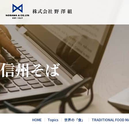
会社情報
事業紹介
Topics
採用情報
食品輸入販売
こだわりの日
信州そば
衣料繊維加工
会社情報
食品NEWS
採用情報
酪農トータル
競走馬輸送・
総合カタログ
野澤北海道農
お問合せ
総合カタログ
新卒エントリー
繊維NEWS
これからのNOS
お問合せ
社風と環境
HOME
Topics
世界の「食」
TRADITIONAL FOOD M
キャリア採用エントリー