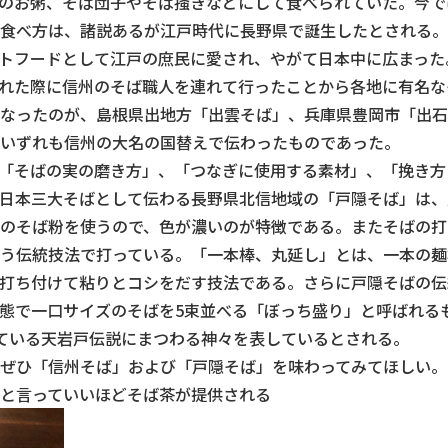
のお粥、そば団子やそば掻きなどにして食べられていた。今で
食べ方は、諸説あるが江戸時代に長野県で誕生したとされる。
トフードとして江戸の庶民に愛され、やがて日本中に広まった
れた際に信州のそば職人を連れて行ったことから各地に有名な
なったのが、島根県出地方「出雲そば」、兵庫県豊岡市「出石
いずれも信州の大名の国替えで伝わったものであった。
「そばの実の磨き方」、「つなぎに使用する素材」、「挽き方
日本三大そばとして伝わる長野県北信地域の「戸隠そば」は、
のそば粉を使うので、色が濃いのが特徴である。またそばの打
う伝統技法で打っている。「一本棒、丸延し」とは、一本の麺
打ち付けて粘りとコシをだす技法である。さらに戸隠そばの伝
態で一口サイズのそばを5束並べる「ぼっち盛り」と呼ばれる
ている天岩戸伝説にまつわる神々を表しているとされる。
ぜひ「信州そば」および「戸隠そば」を味わってみてほしい。
と言っていいほどそば茶が提供される