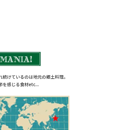
食品加工機械
れ続けているのは地元の郷土料理。
じる食材etc...