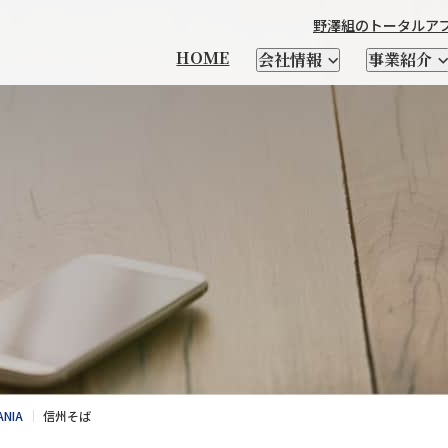
野澤組のトータルア
HOME
会社情報
事業紹介
本製品輸出
製造
チーズ
輸出品一覧
衣料繊維加工製造
優良遺伝子資源 凍結精液・
馬の輸送・家畜生体と
野澤北海道農場
社長メッセージ
CHEESE FM
会社を知る
輸入食品
日本茶
自社ブランド紹介
牛・豚・緬山羊などの
テクセル羊肉を使った
野澤組について
レシピ
人を知る
酪農資材・設備
支援
受精卵
関連資材の輸入
家畜生体、精液の輸入
家畜輸入
場
乳酸菌・酵素
クラフトビール
SELECT SHOP CHIKIRI
新卒向け特設サイト
サプライヤー紹介
小麦粉
NSWEAR
AWA
経営理念
会社概要
DIG＆DIG
野澤組の
ANIA
信州そば
情報発信及び海外視察
トータルアプローチ