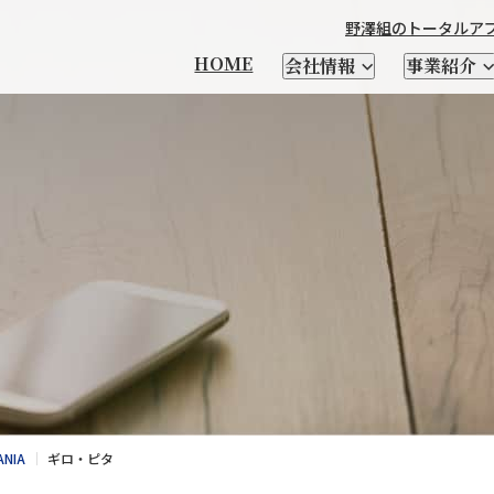
野澤組のトータルア
HOME
会社情報
事業紹介
本製品輸出
製造
チーズ
輸出品一覧
衣料繊維加工製造
優良遺伝子資源 凍結精液・
馬の輸送・家畜生体と
野澤北海道農場
社長メッセージ
CHEESE FM
会社を知る
輸入食品
日本茶
自社ブランド紹介
牛・豚・緬山羊などの
テクセル羊肉を使った
野澤組について
レシピ
人を知る
酪農資材・設備
支援
受精卵
関連資材の輸入
家畜生体、精液の輸入
家畜輸入
場
乳酸菌・酵素
クラフトビール
SELECT SHOP CHIKIRI
新卒向け特設サイト
サプライヤー紹介
小麦粉
NSWEAR
AWA
経営理念
会社概要
DIG＆DIG
野澤組の
ANIA
ギロ・ピタ
情報発信及び海外視察
トータルアプローチ