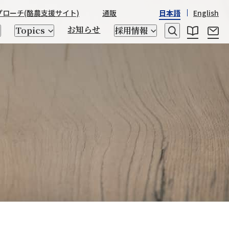
プローチ
(酪農支援サイト)
通販
日本語
English
お知らせ
Topics
採用情報
レシピ
乳たんぱく質・乳糖
日本産酒類
STRASSBURGER&Co.
野澤組の
野澤組の150年の歴史
世界の「食」
座談会
ゲノム検査、交配相談
トータルアプローチ
キッチン用品
CHIKIRICAMP
サステナビリティ