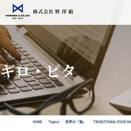
会社情報
事業紹介
Topics
採用情報
食品輸入販売
こだわりの日
ギロ・ピタ
衣料繊維加工
会社情報
食品NEWS
採用情報
酪農トータル
競走馬輸送・
総合カタログ
野澤北海道農
お問合せ
総合カタログ
新卒エントリー
繊維NEWS
これからのNOS
お問合せ
社風と環境
HOME
Topics
世界の「食」
TRADITIONAL FOOD M
キャリア採用エントリー