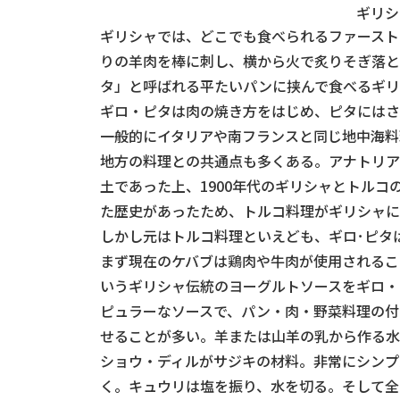
ギリシ
ギリシャでは、どこでも食べられるファースト
りの羊肉を棒に刺し、横から火で炙りそぎ落と
タ」と呼ばれる平たいパンに挟んで食べるギリ
ギロ・ピタは肉の焼き方をはじめ、ピタにはさ
一般的にイタリアや南フランスと同じ地中海料
地方の料理との共通点も多くある。アナトリア
土であった上、1900年代のギリシャとトル
た歴史があったため、トルコ料理がギリシャに
しかし元はトルコ料理といえども、ギロ･ピタ
まず現在のケバブは鶏肉や牛肉が使用されるこ
いうギリシャ伝統のヨーグルトソースをギロ・
ピュラーなソースで、パン・肉・野菜料理の付
せることが多い。羊または山羊の乳から作る水
ショウ・ディルがサジキの材料。非常にシンプ
く。キュウリは塩を振り、水を切る。そして全