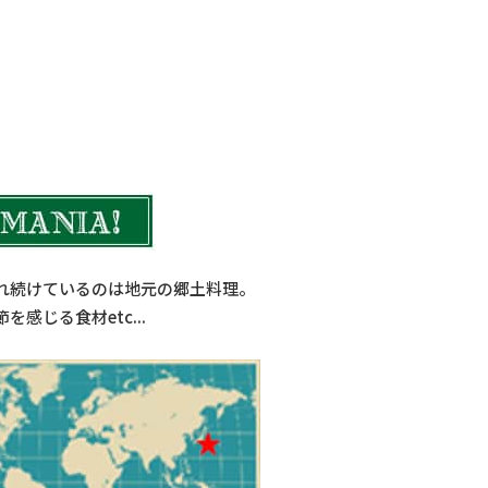
食品加工機械
れ続けているのは地元の郷土料理。
じる食材etc...