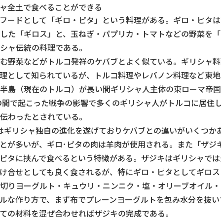
ャ全土で食べることができる
フードとして「ギロ・ピタ」という料理がある。ギロ・ピタは
した「ギロス」と、玉ねぎ・パプリカ・トマトなどの野菜を「
シャ伝統の料理である。
む野菜などがトルコ発祥のケバブとよく似ている。ギリシャ料
理として知られているが、トルコ料理やレバノン料理など東地
半島（現在のトルコ）が長い間ギリシャ人主体の東ローマ帝国
コの間で起こった戦争の影響で多くのギリシャ人がトルコに居住
伝わったとされている。
はギリシャ独自の進化を遂げておりケバブとの違いがいくつか
とが多いが、ギロ･ピタの肉は羊肉が使用される。また「ザジ
ピタに挟んで食べるという特徴がある。ザジキはギリシャでは
け合せとしても良く食されるが、特にギロ・ピタとしてギロス
切りヨーグルト・キュウリ・ニンニク・塩・オリーブオイル・
ルな作り方で、まず布でプレーンヨーグルトを包み水分を抜い
ての材料を混ぜ合わせればザジキの完成である。