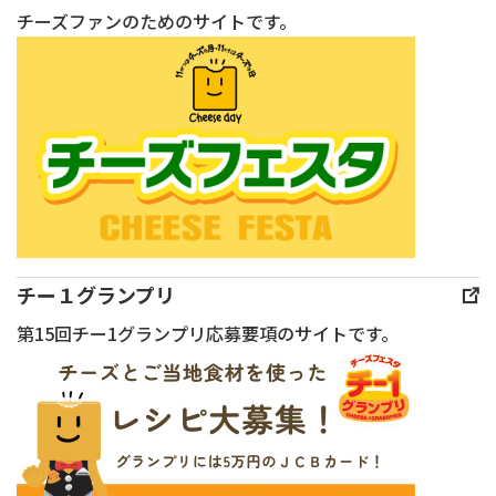
ART
チーズファンのためのサイトです。
OF
TASTE
2026」
が
開
催
さ
れ
ま
チー１グランプリ
し
第15回チー1グランプリ応募要項のサイトです。
た。
本
イ
ベ
ン