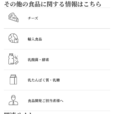
6
その他の食品に関する情報はこちら
月
5
チーズ
日
～
7
輸入食品
日
の
3
乳酸菌・酵素
日
間、
銀
乳たんぱく質・
乳糖
座
松
竹
食品開発ご担当者様へ
ス