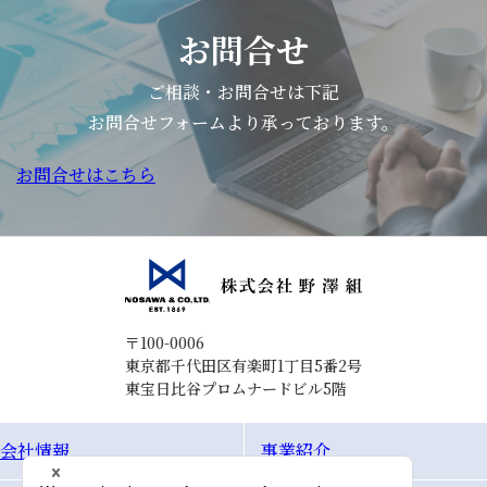
し、
選
お問合せ
ぶ
力
ご相談・お問合せは下記
を
お問合せフォームより承っております。
育
お問合せはこちら
て
る
こ
と」
を
テー
〒100-0006
マ
東京都千代田区有楽町1丁目5番2号
東宝日比谷プロムナードビル5階
と
し
会社情報
事業紹介
て