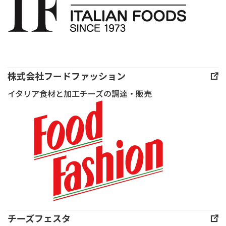
ト
フ
ロ
マ
ジェ
協
株式会社フードファッション
会
イタリア食材と加工チーズの調達・販売
様
主
催
「味
覚
の
祭
典
THE
チーズフェスタ