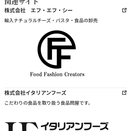
関連サイト
ク
エ
株式会社 エフ・エフ・シー
ア
輸入ナチュラルチーズ・パスタ・食品の卸売
に
て
一
般
社
団
法
人
日
株式会社イタリアンフーズ
本
こだわりの食品を取り扱う食品問屋です。
チー
ズ
アー