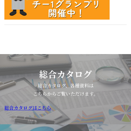
ト
は、
一
般
消
費
者
を
対
総合カタログ
象
に
総合カタログ、各種資料は
「味
こちらからご覧いただけます。
覚
を
総合カタログはこちら
理
解