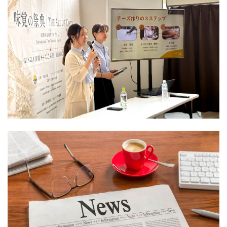
ART
OF
「THE
TASTE
ART
味
OF
覚
TASTE
の
味
祭
覚
食品
典
NEWS
の
Event
2026
祭
参
典
加
2026」
レ
参
ポー
加
ト
レ
ポー