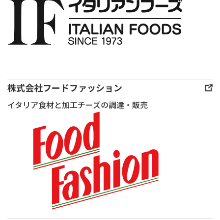
アー
ト
フ
ロ
マ
ジェ
協
株式会社フードファッション
会
イタリア食材と加工チーズの調達・販売
様
主
催
「味
覚
の
祭
典