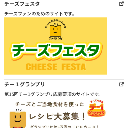
THE
チーズフェスタ
ART
チーズファンのためのサイトです。
OF
TASTE
2026」
が
開
催
さ
れ
ま
チー１グランプリ
し
第15回チー1グランプリ応募要項のサイトです。
た。
本
イ
ベ