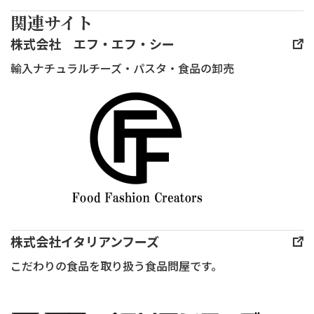
ス
関連サイト
ク
エ
株式会社 エフ・エフ・シー
ア
輸入ナチュラルチーズ・パスタ・食品の卸売
に
て
一
般
社
団
法
人
日
株式会社イタリアンフーズ
本
こだわりの食品を取り扱う食品問屋です。
チー
ズ