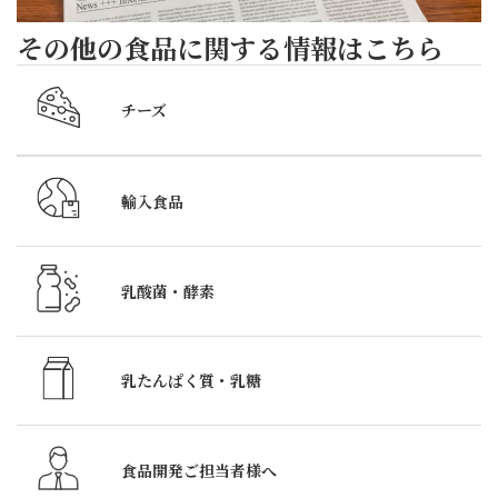
ト
6
その他の食品に関する情報はこちら
月
5
チーズ
日
～
7
輸入食品
日
の
3
乳酸菌・酵素
日
間、
銀
乳たんぱく質・
乳糖
座
松
竹
食品開発ご担当者様へ