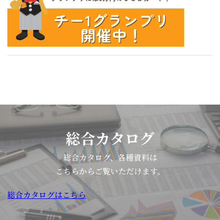
ン
ト
は、
一
般
消
費
者
を
対
総合カタログ
象
に
総合カタログ、各種資料は
「味
こちらからご覧いただけます。
覚
を
総合カタログはこちら
理