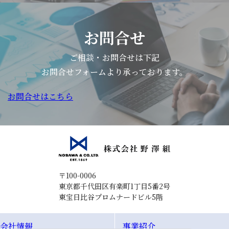
解
し、
選
お問合せ
ぶ
力
ご相談・お問合せは下記
を
お問合せフォームより承っております。
育
お問合せはこちら
て
る
こ
と」
を
テー
〒100-0006
マ
東京都千代田区有楽町1丁目5番2号
東宝日比谷プロムナードビル5階
と
し
会社情報
事業紹介