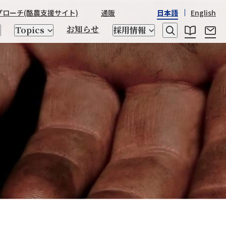
プローチ
(酪農支援サイト)
通販
日本語
English
お知らせ
Topics
採用情報
レシピ
乳たんぱく質・乳糖
日本産酒類
STRASSBURGER&Co.
野澤組の
野澤組の150年の歴史
世界の「食」
座談会
ゲノム検査、交配相談
トータルアプローチ
キッチン用品
CHIKIRICAMP
サステナビリティ