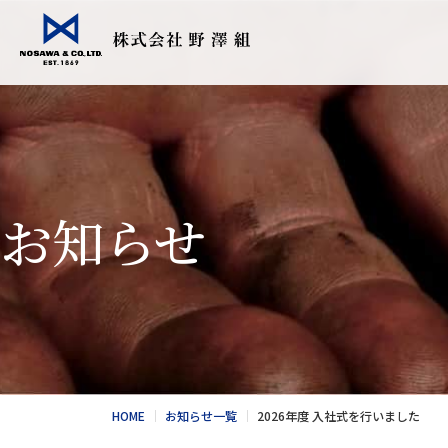
会社情報
事業紹介
Topics
採用情報
食品輸入販売
こだわりの日
お知らせ
衣料繊維加工
会社情報
食品NEWS
採用情報
酪農トータル
競走馬輸送・
総合カタログ
野澤北海道農
お問合せ
総合カタログ
新卒エントリー
繊維NEWS
これからのNOS
お問合せ
社風と環境
HOME
お知らせ一覧
2026年度 入社式を行いました
キャリア採用エントリー