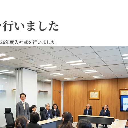
式を行いました
食品加工機械
026年度入社式を行いました。