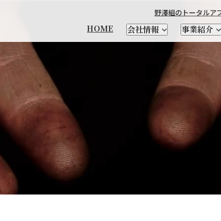
野澤組のトータルア
HOME
会社情報
事業紹介
本製品輸出
製造
チーズ
輸出品一覧
衣料繊維加工製造
優良遺伝子資源 凍結精液・
馬の輸送・家畜生体と
野澤北海道農場
社長メッセージ
CHEESE FM
会社を知る
輸入食品
日本茶
自社ブランド紹介
牛・豚・緬山羊などの
テクセル羊肉を使った
野澤組について
レシピ
人を知る
酪農資材・設備
支援
受精卵
関連資材の輸入
家畜生体、精液の輸入
家畜輸入
場
乳酸菌・酵素
クラフトビール
SELECT SHOP CHIKIRI
新卒向け特設サイト
サプライヤー紹介
小麦粉
NSWEAR
AWA
経営理念
会社概要
DIG＆DIG
野澤組の
情報発信及び海外視察
トータルアプローチ