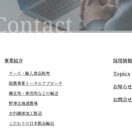
事業紹介
採用情報
チーズ・輸入食品販売
Topics
酪農事業トータルアプローチ
お知らせ
競走馬・乗用馬などの輸送
お問合せ
野澤北海道農場
衣料繊維加工製造
こだわりの日本製品輸出